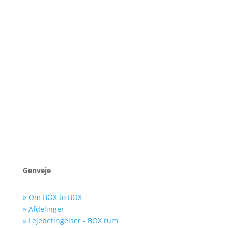
+45 91 54 81 18
8620 Kjellerup
Genveje
» Om BOX to BOX
» Afdelinger
» Lejebetingelser - BOX rum