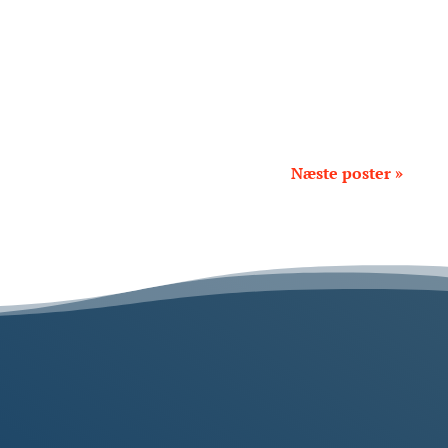
BOX to BOX åbner dørene i Pederstrup.
Næste poster »