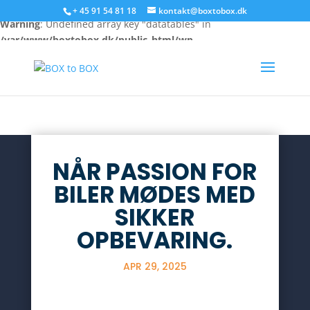
+ 45 91 54 81 18
kontakt@boxtobox.dk
Warning
: Undefined array key "datatables" in
/var/www/boxtobox.dk/public_html/wp-
content/themes/Divi/includes/builder/feature/JQueryBody.php
on line
249
NÅR PASSION FOR
BILER MØDES MED
SIKKER
OPBEVARING.
APR 29, 2025