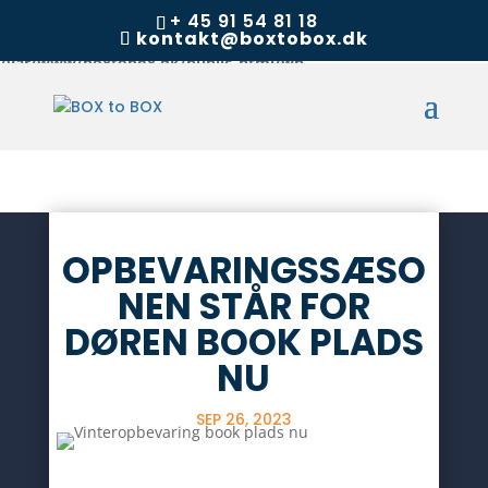
+ 45 91 54 81 18
kontakt@boxtobox.dk
Warning
: Undefined array key "datatables" in
/var/www/boxtobox.dk/public_html/wp-
content/themes/Divi/includes/builder/feature/JQueryBody.php
on line
249
OPBEVARINGSSÆSO
NEN STÅR FOR
DØREN BOOK PLADS
NU
SEP 26, 2023