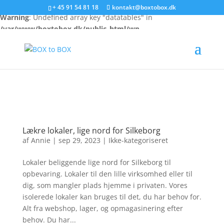
+ 45 91 54 81 18
kontakt@boxtobox.dk
Warning
: Undefined array key "datatables" in
/var/www/boxtobox.dk/public_html/wp-
content/themes/Divi/includes/builder/feature/JQueryBody.php
on line
249
Lækre lokaler, lige nord for Silkeborg
af
Annie
|
sep 29, 2023
|
Ikke-kategoriseret
Lokaler beliggende lige nord for Silkeborg til
opbevaring. Lokaler til den lille virksomhed eller til
dig, som mangler plads hjemme i privaten. Vores
isolerede lokaler kan bruges til det, du har behov for.
Alt fra webshop, lager, og opmagasinering efter
behov. Du har...