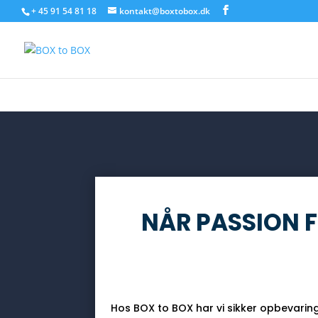
+ 45 91 54 81 18
kontakt@boxtobox.dk
Warning
: Undefined array key "datatables" in
/var/www/boxtobox.
NÅR PASSION F
Hos BOX to BOX har vi sikker opbevaring