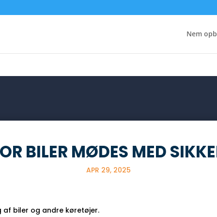
dk/public_html/wp-content/themes/Divi/includes/builder/feat
Nem opb
OR BILER MØDES MED SIKK
APR 29, 2025
 af biler og andre køretøjer.