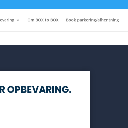
ure/JQueryBody.php
on line
249
evaring
Om BOX to BOX
Book parkering/afhentning
ER OPBEVARING.