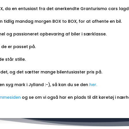
X, da en entusiast fra det anerkendte Granturismo cars lagde
 tidlig mandag morgen BOX to BOX, for at afhente en bil.
nel og passioneret opbevaring af biler i særklasse.
– de er passet på.
e står stille.
ædet, og det sætter mange bilentusiaster pris på.
 en syg mark i Jylland :-), så kan du se den
her
.
emmesiden
og se om vi også har en plads til dit køretøj i nærh