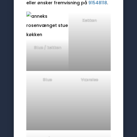
eller ønsker fremvisning på
91548118
.
Køkken
Stue / køkken
Stue
Værelse