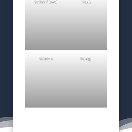
toilet / bad
Vask
Udefra
Udsigt