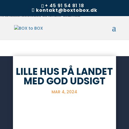
+ 45 91 54 81 18
kontakt@boxtobox.dk
Warning
: Undefined array key "datatables" in
/var/www/boxtobox.dk/public_html/wp-
content/themes/Divi/includes/builder/feature/JQueryBody.php
on line
249
LILLE HUS PÅ LANDET
MED GOD UDSIGT
MAR 4, 2024